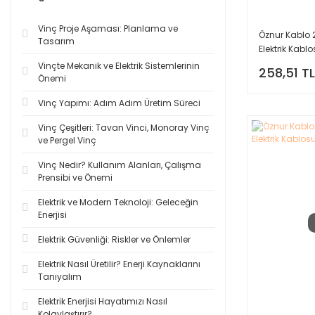
Vinç Proje Aşaması: Planlama ve
Öznur Kablo 
Tasarım
Elektrik Kabl
Vinçte Mekanik ve Elektrik Sistemlerinin
258,51 TL
Önemi
Vinç Yapımı: Adım Adım Üretim Süreci
Vinç Çeşitleri: Tavan Vinci, Monoray Vinç
ve Pergel Vinç
Vinç Nedir? Kullanım Alanları, Çalışma
Prensibi ve Önemi
Elektrik ve Modern Teknoloji: Geleceğin
Enerjisi
Elektrik Güvenliği: Riskler ve Önlemler
Elektrik Nasıl Üretilir? Enerji Kaynaklarını
Tanıyalım
Elektrik Enerjisi Hayatımızı Nasıl
Kolaylaştırır?