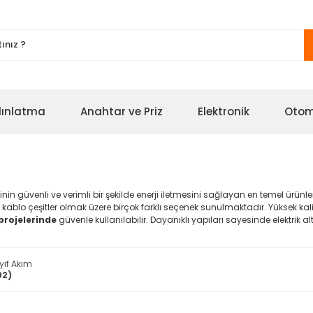
ınlatma
Anahtar ve Priz
Elektronik
Oto
rinin güvenli ve verimli bir şekilde enerji iletmesini sağlayan en temel ürünle
 kablo çeşitler olmak üzere birçok farklı seçenek sunulmaktadır. Yüksek ka
projelerinde
güvenle kullanılabilir. Dayanıklı yapıları sayesinde elektrik a
ayıf Akım
92)