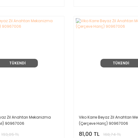
TÜKENDİ
TÜKENDİ
eyaz Zil Anahtarı Mekanizma
Viko Karre Beyaz Zil Anahtarı 
il) 90967006
(Çerçeve Hariç) 90967006
81,00 TL
193,05 TL
168,74 TL