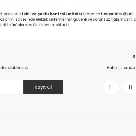
i içerisinde
tekli ve çoklu kontrol üniteleri
, modern tasarımlı bağlantı 
tasarımı sayesinde elektrik sistemlerinin güvenli ve sorunsuz çalışmasını des
trik'te ürünler size özel sunulmaktadır.
S
r olabilirsiniz.
Haber listemize
Kayıt Ol