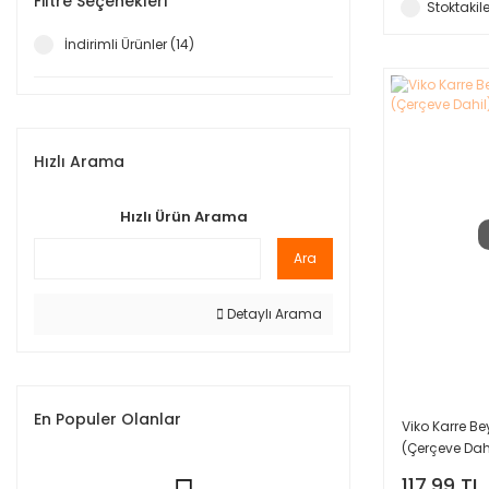
Filtre Seçenekleri
Stoktakile
İndirimli Ürünler (14)
Hızlı Arama
Hızlı Ürün Arama
Ara
Detaylı Arama
En Populer Olanlar
Viko Karre B
(Çerçeve Dah
117,99 TL