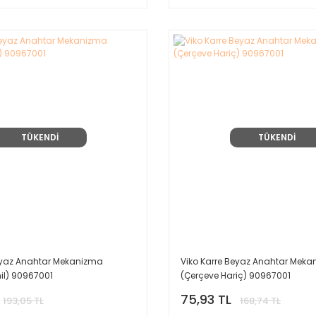
TÜKENDİ
TÜKENDİ
eyaz Anahtar Mekanizma
Viko Karre Beyaz Anahtar Mek
il) 90967001
(Çerçeve Hariç) 90967001
75,93 TL
193,05 TL
168,74 TL