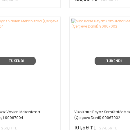
TÜKENDİ
TÜKENDİ
eyaz Vavien Mekanizma
Viko Karre Beyaz Komütatör M
iç) 90967004
(Çerçeve Dahil) 90967002
101,59 TL
253,11 TL
274,56 TL