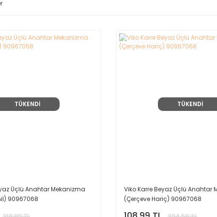
r
TÜKENDİ
TÜKENDİ
eyaz Üçlü Anahtar Mekanizma
Viko Karre Beyaz Üçlü Anahtar
il) 90967068
(Çerçeve Hariç) 90967068
108,99 TL
318,89 TL
294,58 TL