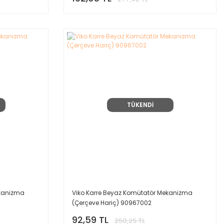
TÜKENDİ
ekanizma
Viko Karre Beyaz Komütatör Mekanizma
(Çerçeve Hariç) 90967002
92,59 TL
250,25 TL