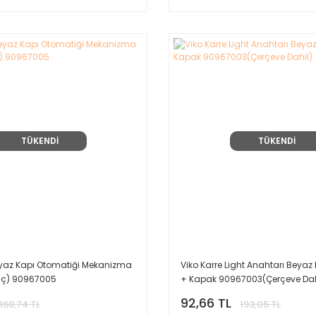
TÜKENDİ
TÜKENDİ
eyaz Kapı Otomatiği Mekanizma
Viko Karre Light Anahtarı Beya
iç) 90967005
+ Kapak 90967003(Çerçeve Dah
92,66 TL
168,74 TL
193,05 TL