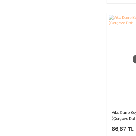
Viko Karre B
(Çerçeve Dah
86,87 TL