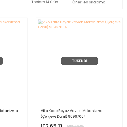
Toplam 14 ürün
TÜKENDİ
 Mekanizma
Viko Karre Beyaz Vavien Mekanizma
(Çerçeve Dahil) 90967004
102,65 TL
277,42 TL