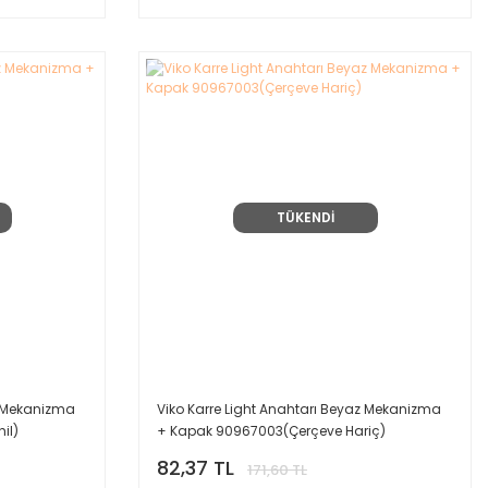
TÜKENDİ
z Mekanizma
Viko Karre Light Anahtarı Beyaz Mekanizma
il)
+ Kapak 90967003(Çerçeve Hariç)
82,37 TL
171,60 TL