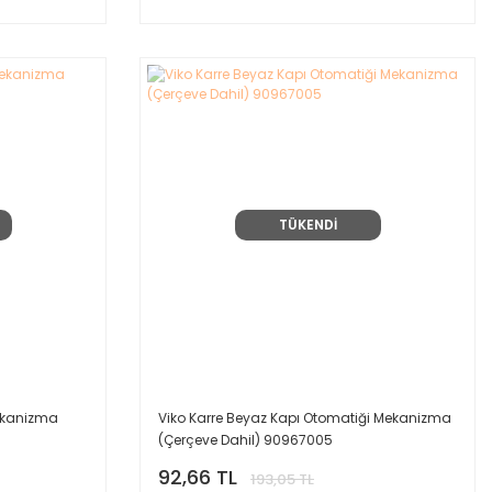
TÜKENDİ
Mekanizma
Viko Karre Beyaz Kapı Otomatiği Mekanizma
(Çerçeve Dahil) 90967005
92,66 TL
193,05 TL