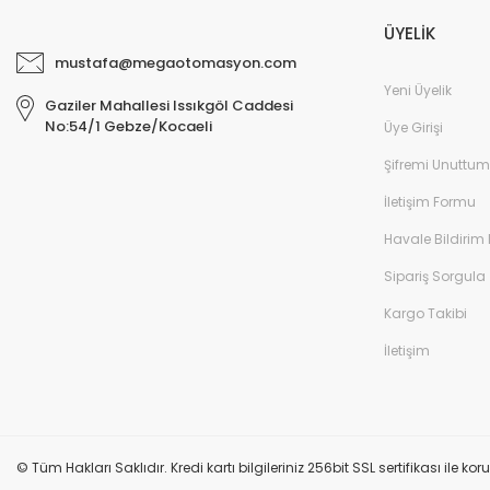
ÜYELİK
mustafa@megaotomasyon.com
Yeni Üyelik
Gaziler Mahallesi Issıkgöl Caddesi
No:54/1 Gebze/Kocaeli
Üye Girişi
Şifremi Unuttum
İletişim Formu
Havale Bildirim
Sipariş Sorgula
Kargo Takibi
İletişim
© Tüm Hakları Saklıdır. Kredi kartı bilgileriniz 256bit SSL sertifikası ile k