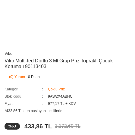
Viko
Viko Multi-led Dörtlü 3 Mt Grup Priz Topraklı Çocuk
Korumalı 90113403
(0) Yorum
- 0 Puan
Kategori
Çoklu Priz
Stok Kodu
9AW2X4ABHC
Fiyat
977,17 TL + KDV
*433,86 TL den başlayan taksitlerle!
433,86 TL
1.172,60 TL
%63