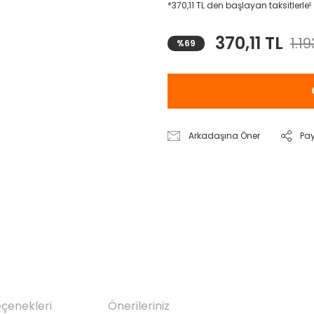
*370,11 TL den başlayan taksitlerle!
370,11 TL
1.19
%69
Arkadaşına Öner
Pa
eçenekleri
Önerileriniz