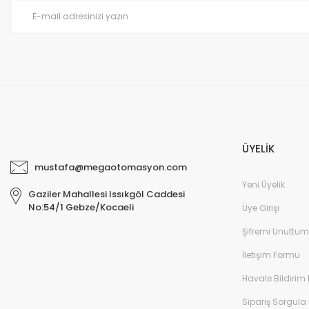
Ürün fiyatı diğer sitelerden daha pahalı.
Bu ürüne benzer farklı alternatifler olmalı.
ÜYELİK
mustafa@megaotomasyon.com
Yeni Üyelik
Gaziler Mahallesi Issıkgöl Caddesi
No:54/1 Gebze/Kocaeli
Üye Girişi
Şifremi Unuttum
İletişim Formu
Havale Bildirim
Sipariş Sorgula