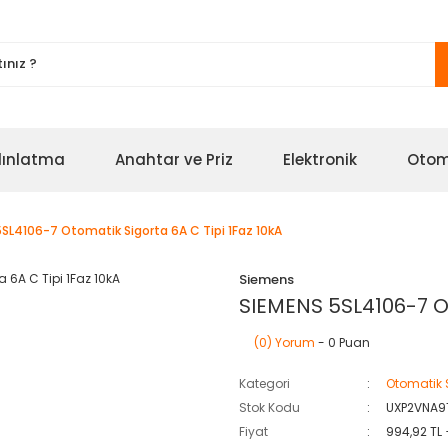
ınlatma
Anahtar ve Priz
Elektronik
Oto
5SL4106-7 Otomatik Sigorta 6A C Tipi 1Faz 10kA
Siemens
SIEMENS 5SL4106-7 Ot
(0) Yorum
- 0 Puan
Kategori
Otomatik 
Stok Kodu
UXP2VNA9
Fiyat
994,92 TL