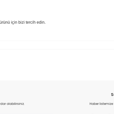
nü için bizi tercih edin.
da yetersiz gördüğünüz noktaları öneri formunu kullanarak tarafımıza il
Bu ürüne ilk yorumu siz yapın!
S
Yorum Yaz
r olabilirsiniz.
Haber listemize