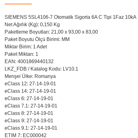
SIEMENS 5SL4106-7 Otomatik Sigorta 6A C Tipi 1Faz 10kA
Net Ağırlık (Kg): 0,150 Kg
Paketleme Boyutları: 21,00 x 93,00 x 83,00
Paket Boyutu Ölçü Birimi: MM
Miktar Birim: 1 Adet
Paket Miktarı: 1
EAN: 4001869440132
LKZ_FDB / Katalog Kodu: LV10.1
Menşei Ülke: Romanya
eClass 12: 27-14-19-01
eClass 14: 27-14-19-01
eClass 6: 27-14-19-01
eClass 7.1: 27-14-19-01
eClass 8: 27-14-19-01
eClass 9: 27-14-19-01
eClass 9.1: 27-14-19-01
ETIM 7: EC000042