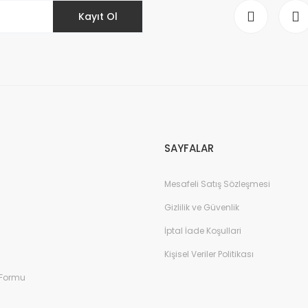
Kayıt Ol
Gönder
SAYFALAR
Mesafeli Satış Sözleşmesi
Gizlilik ve Güvenlik
İptal İade Koşullari
Kişisel Veriler Politikası
 Formu