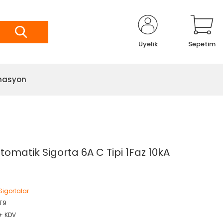
Üyelik
Sepetim
masyon
omatik Sigorta 6A C Tipi 1Faz 10kA
Sigortalar
T9
 + KDV