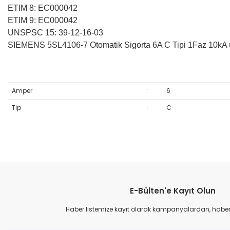
ETIM 8: EC000042
ETIM 9: EC000042
UNSPSC 15: 39-12-16-03
SIEMENS 5SL4106-7 Otomatik Sigorta 6A C Tipi 1Faz 10kA ürü
Amper
:
6
Tip
:
C
Bu ürünün fiyat bilgisi, resim, ürün açıklamalarında ve diğer konular
Görüş ve önerileriniz için teşekkür ederiz.
E-Bülten'e Kayıt Olun
Ürün resmi kalitesiz, bozuk veya görüntülenemiyor.
Ürün açıklamasında eksik bilgiler bulunuyor.
Haber listemize kayıt olarak kampanyalardan, haberda
Ürün bilgilerinde hatalar bulunuyor.