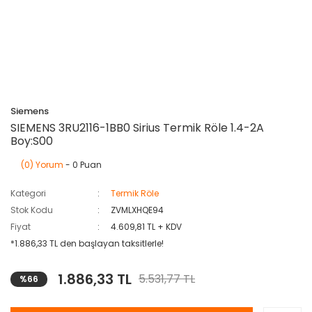
Siemens
SIEMENS 3RU2116-1BB0 Sirius Termik Röle 1.4-2A
Boy:S00
(0) Yorum
- 0 Puan
Kategori
Termik Röle
Stok Kodu
ZVMLXHQE94
Fiyat
4.609,81 TL + KDV
*1.886,33 TL den başlayan taksitlerle!
1.886,33 TL
5.531,77 TL
%66