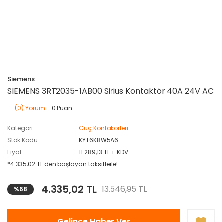
Siemens
SIEMENS 3RT2035-1AB00 Sirius Kontaktör 40A 24V AC
(0) Yorum
- 0 Puan
Kategori
Güç Kontakörleri
Stok Kodu
KYT6K8W5A6
Fiyat
11.289,13 TL + KDV
*4.335,02 TL den başlayan taksitlerle!
4.335,02 TL
13.546,95 TL
%68
Gelince Haber Ver