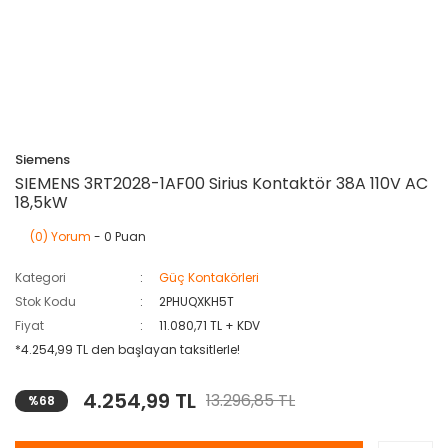
Siemens
SIEMENS 3RT2028-1AF00 Sirius Kontaktör 38A 110V AC
18,5kW
(0) Yorum
- 0 Puan
Kategori
Güç Kontakörleri
Stok Kodu
2PHUQXKH5T
Fiyat
11.080,71 TL + KDV
*4.254,99 TL den başlayan taksitlerle!
4.254,99 TL
13.296,85 TL
%68