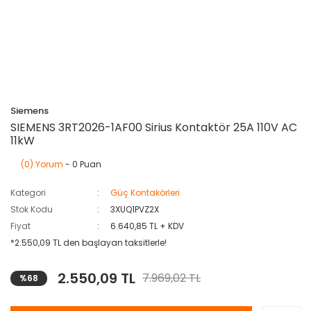
Siemens
SIEMENS 3RT2026-1AF00 Sirius Kontaktör 25A 110V AC
11kW
(0) Yorum
- 0 Puan
Kategori
Güç Kontakörleri
Stok Kodu
3XUQ1PVZ2X
Fiyat
6.640,85 TL + KDV
*2.550,09 TL den başlayan taksitlerle!
2.550,09 TL
7.969,02 TL
%68