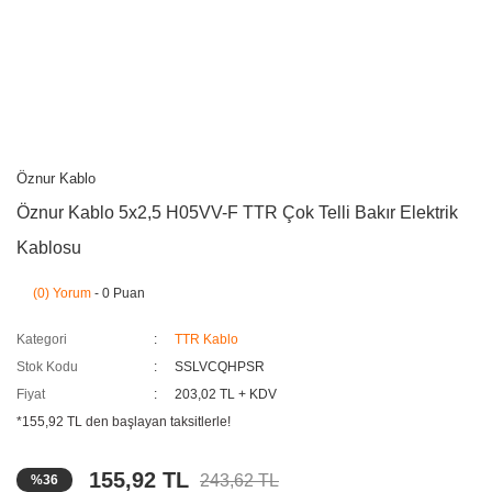
Öznur Kablo
Öznur Kablo 5x2,5 H05VV-F TTR Çok Telli Bakır Elektrik
Kablosu
(0) Yorum
- 0 Puan
Kategori
TTR Kablo
Stok Kodu
SSLVCQHPSR
Fiyat
203,02 TL + KDV
*155,92 TL den başlayan taksitlerle!
155,92 TL
243,62 TL
%36