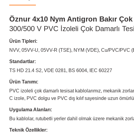
Öznur 4x10 Nym Antigron Bakır Çok 
300/500 V PVC İzoleli Çok Damarlı Tesi
Ürün Tipleri:
NVV, 05VV-U, 05VV-R (TSE), NYM (VDE), Cu/PVC/PVC (
Standartlar:
TS HD 21.4 S2, VDE 0281, BS 6004, IEC 60227
Ürün Tanımı:
PVC izoleli çok damarlı tesisat kablolarımız, mekanik zorlam
C izole, PVC dolgu ve PVC dış kılıf sayesinde uzun ömürlü
Uygulama Alanları:
Bu kablolar, rutubetli yerler dahil olmak üzere mekanik zorl
Teknik Özellikler: