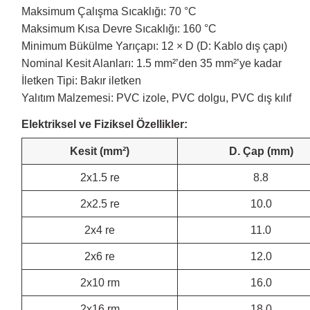
Maksimum Çalışma Sıcaklığı: 70 °C
Maksimum Kısa Devre Sıcaklığı: 160 °C
Minimum Bükülme Yarıçapı: 12 × D (D: Kablo dış çapı)
Nominal Kesit Alanları: 1.5 mm²’den 35 mm²’ye kadar
İletken Tipi: Bakır iletken
Yalıtım Malzemesi: PVC izole, PVC dolgu, PVC dış kılıf
Elektriksel ve Fiziksel Özellikler:
Kesit (mm²)
D. Çap (mm)
2x1.5 re
8.8
2x2.5 re
10.0
2x4 re
11.0
2x6 re
12.0
2x10 rm
16.0
2x16 rm
18.0