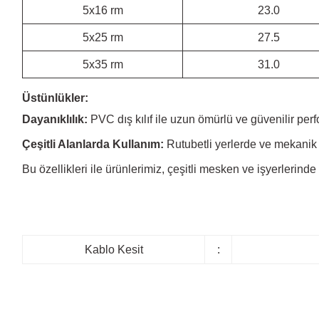
5x16 rm
23.0
5x25 rm
27.5
5x35 rm
31.0
Üstünlükler:
Dayanıklılık:
PVC dış kılıf ile uzun ömürlü ve güvenilir per
Çeşitli Alanlarda Kullanım:
Rutubetli yerlerde ve mekanik 
Bu özellikleri ile ürünlerimiz, çeşitli mesken ve işyerlerinde
Kablo Kesit
: