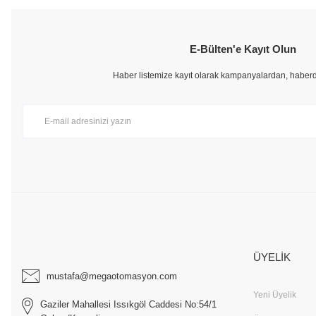
Bu ürünün fiyat bilgisi, resim, ürün açıklamalarında ve diğer konularda ye
Görüş ve önerileriniz için teşekkür ederiz.
E-Bülten'e Kayıt Olun
Ürün resmi kalitesiz, bozuk veya görüntülenemiyor.
Ürün açıklamasında eksik bilgiler bulunuyor.
Haber listemize kayıt olarak kampanyalardan, haberdar
Ürün bilgilerinde hatalar bulunuyor.
Ürün fiyatı diğer sitelerden daha pahalı.
Bu ürüne benzer farklı alternatifler olmalı.
ÜYELİK
mustafa@megaotomasyon.com
Yeni Üyelik
Gaziler Mahallesi Issıkgöl Caddesi No:54/1