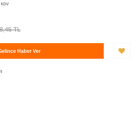
+ KDV
8,45 TL
Gelince Haber Ver
aş