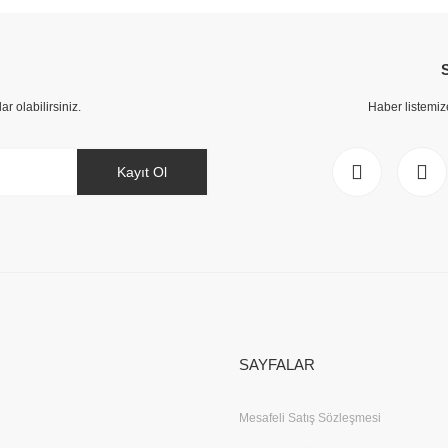
tersiz gördüğünüz noktaları öneri formunu kullanarak tarafımıza iletebilirsiniz
Bu ürüne ilk yorumu siz yapın!
Yorum Yaz
 olabilirsiniz.
Haber listemiz
Kayıt Ol
Gönder
SAYFALAR
Mesafeli Satış Sözleşmesi