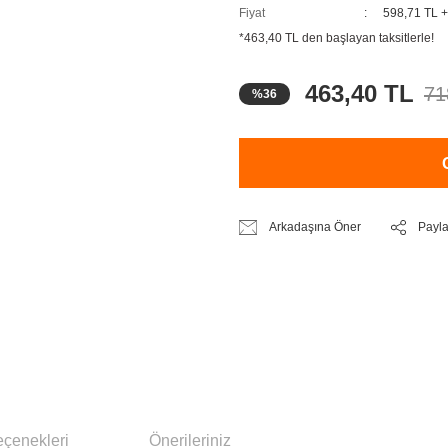
Fiyat
598,71 TL 
*463,40 TL den başlayan taksitlerle!
463,40 TL
71
%36
Arkadaşına Öner
Payl
eçenekleri
Önerileriniz