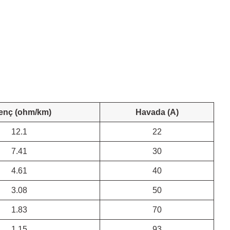
enç (ohm/km)
Havada (A)
12.1
22
7.41
30
4.61
40
3.08
50
1.83
70
1.15
93