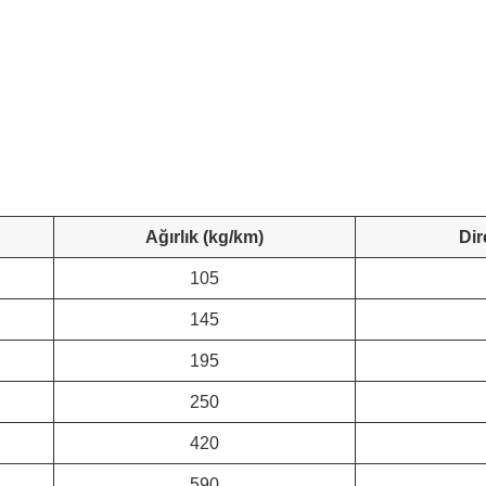
Ağırlık (kg/km)
Dir
105
145
195
250
420
590