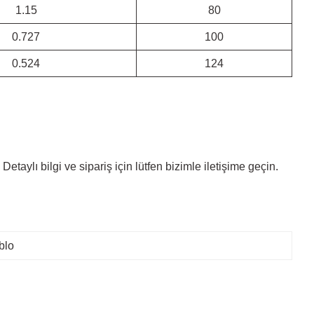
1.15
80
0.727
100
0.524
124
etaylı bilgi ve sipariş için lütfen bizimle iletişime geçin.
blo