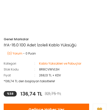
Genel Markalar
IYA-16.0 100 Adet İzoleli Kablo Yüksüğü
(0) Yorum
- 0 Puan
Kategori
Kablo Yüksükleri ve Pabuçlar
Stok Kodu
8R8CVWVLSH
Fiyat
268,13 TL + KDV
*136,74 TL den başlayan taksitlerle!
136,74 TL
321,75 TL
%58
Gelince Haber Ver