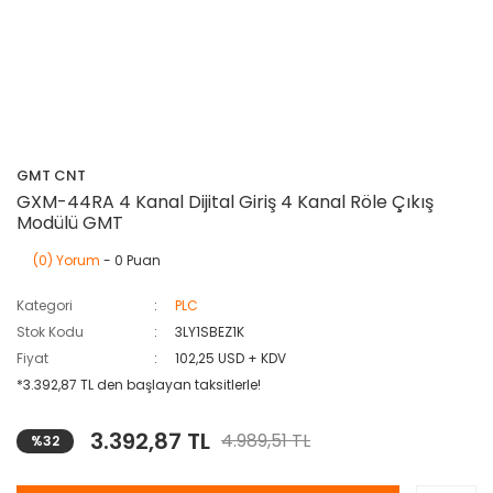
GMT CNT
GXM-44RA 4 Kanal Dijital Giriş 4 Kanal Röle Çıkış
Modülü GMT
(0) Yorum
- 0 Puan
Kategori
PLC
Stok Kodu
3LY1SBEZ1K
Fiyat
102,25 USD + KDV
*3.392,87 TL den başlayan taksitlerle!
3.392,87 TL
4.989,51 TL
%32