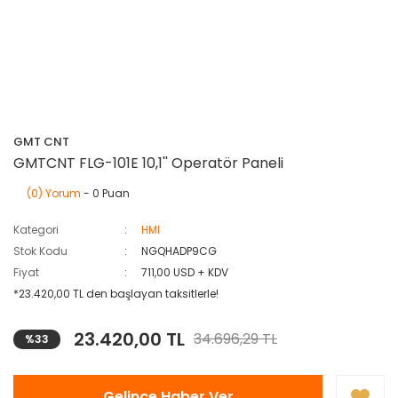
GMT CNT
GMTCNT FLG-101E 10,1'' Operatör Paneli
(0) Yorum
- 0 Puan
Kategori
HMI
Stok Kodu
NGQHADP9CG
Fiyat
711,00 USD + KDV
*23.420,00 TL den başlayan taksitlerle!
23.420,00 TL
34.696,29 TL
%33
Gelince Haber Ver