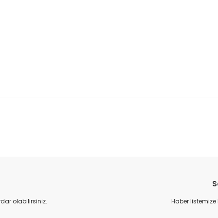
da yetersiz gördüğünüz noktaları öneri formunu kullanarak tarafımıza il
Bu ürüne ilk yorumu siz yapın!
S
Yorum Yaz
r olabilirsiniz.
Haber listemize