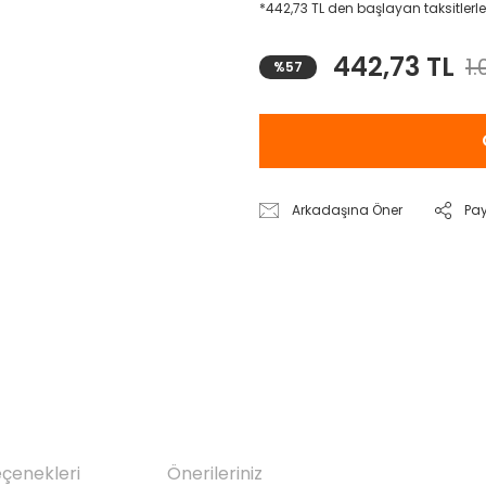
*442,73 TL den başlayan taksitlerle
442,73 TL
1.
%57
Arkadaşına Öner
Pa
eçenekleri
Önerileriniz