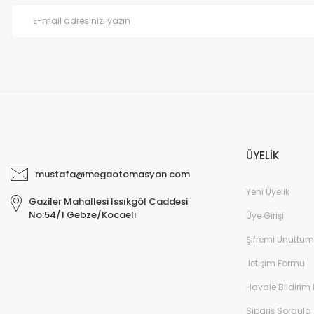
Ürün fiyatı diğer sitelerden daha pahalı.
Bu ürüne benzer farklı alternatifler olmalı.
ÜYELİK
mustafa@megaotomasyon.com
Yeni Üyelik
Gaziler Mahallesi Issıkgöl Caddesi
No:54/1 Gebze/Kocaeli
Üye Girişi
Şifremi Unuttum
İletişim Formu
Havale Bildirim
Sipariş Sorgula