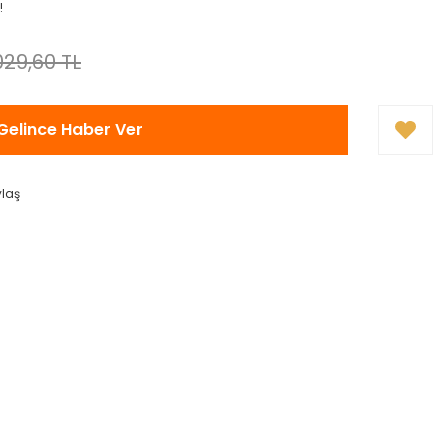
!
029,60 TL
Gelince Haber Ver
ylaş