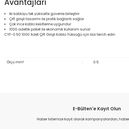
Avantajları
İki kabloyu tek yüksükte güvenle birleştirir
Çift girişli tasarımı ile pratik bağlantı sağlar
Çok ince kablo kesitlerine uygundur
1000 adetlik paket ile ekonomik kullanım sunar
CYF-0.50 1000 Adet Çift Girişli Kablo Yüksüğü için bizi tercih edin.
Ölçü mm²
:
0.5
Bu ürünün fiyat bilgisi, resim, ürün açıklamalarında ve diğer konular
Görüş ve önerileriniz için teşekkür ederiz.
E-Bülten'e Kayıt Olun
Ürün resmi kalitesiz, bozuk veya görüntülenemiyor.
Ürün açıklamasında eksik bilgiler bulunuyor.
Haber listemize kayıt olarak kampanyalardan, haberda
Ürün bilgilerinde hatalar bulunuyor.