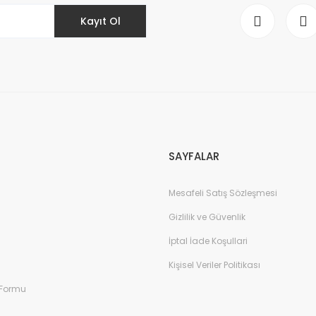
Kayıt Ol
Gönder
SAYFALAR
Mesafeli Satış Sözleşmesi
Gizlilik ve Güvenlik
İptal İade Koşullari
Kişisel Veriler Politikası
 Formu