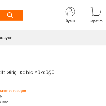
Üyelik
Sepetim
masyon
ft Girişli Kablo Yüksüğü
ükleri ve Pabuçlar
SM
 + KDV