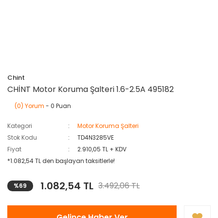
Chint
CHİNT Motor Koruma Şalteri 1.6-2.5A 495182
(0) Yorum
- 0 Puan
Kategori
Motor Koruma Şalteri
Stok Kodu
TD4N3285VE
Fiyat
2.910,05 TL + KDV
*1.082,54 TL den başlayan taksitlerle!
1.082,54 TL
3.492,06 TL
%69
Gelince Haber Ver