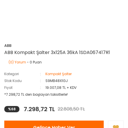
ABB
ABB Kompakt Şalter 3x125A 36kA 1SDA067417R1
(0) Yorum
- 0 Puan
Kategori
Kompakt Şalter
Stok Kodu
S9MB48X1GJ
Fiyat
19.007,08 TL + KDV
*7.298,72 TL den başlayan taksitlerle!
7.298,72 TL
22.808,50 TL
%68
Gelince Haber Ver