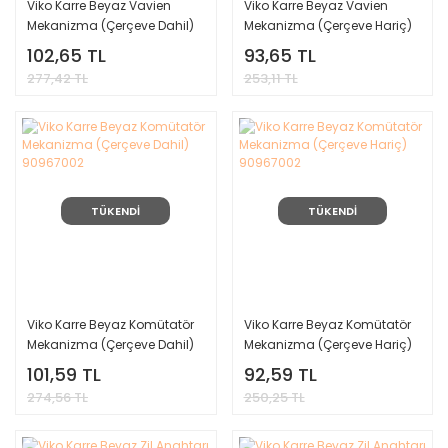
Viko Karre Beyaz Vavien
Viko Karre Beyaz Vavien
Mekanizma (Çerçeve Dahil)
Mekanizma (Çerçeve Hariç)
90967004
90967004
102,65 TL
93,65 TL
277,42 TL
253,11 TL
TÜKENDİ
TÜKENDİ
Viko Karre Beyaz Komütatör
Viko Karre Beyaz Komütatör
Mekanizma (Çerçeve Dahil)
Mekanizma (Çerçeve Hariç)
90967002
90967002
101,59 TL
92,59 TL
274,56 TL
250,25 TL