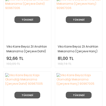
TÜKENDİ
TÜKENDİ
Viko Karre Beyaz Zil Anahtarı
Viko Karre Beyaz Zil Anahtarı
Mekanizma (Çerçeve Dahil)
Mekanizma (Çerçeve Hariç)
90967006
90967006
92,66 TL
81,00 TL
193,05 TL
168,74 TL
TÜKENDİ
TÜKENDİ