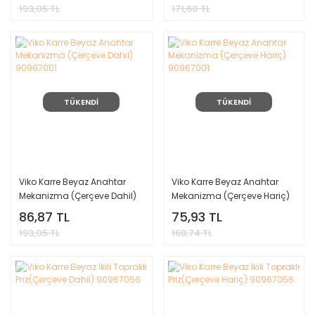
193,05 TL
171,60 TL
TÜKENDİ
TÜKENDİ
Viko Karre Beyaz Anahtar
Viko Karre Beyaz Anahtar
Mekanizma (Çerçeve Dahil)
Mekanizma (Çerçeve Hariç)
90967001
90967001
86,87 TL
75,93 TL
193,05 TL
168,74 TL