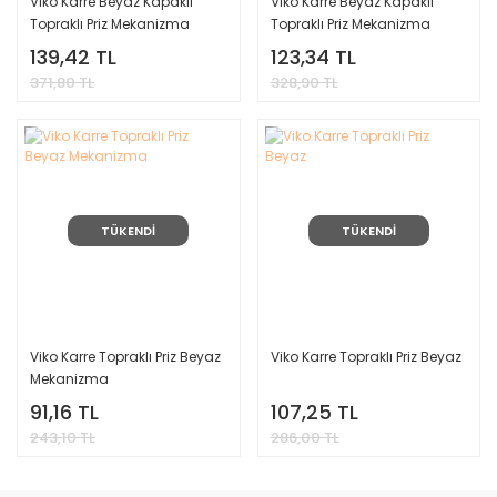
Viko Karre Beyaz Kapaklı
Viko Karre Beyaz Kapaklı
Topraklı Priz Mekanizma
Topraklı Priz Mekanizma
(Çerçeve Dahil)(Çocuk
(Çerçeve Hariç)(Çocuk
139,42 TL
123,34 TL
Korumalı) 90967012
Korumalı) 90967012
371,80 TL
328,90 TL
TÜKENDİ
TÜKENDİ
Viko Karre Topraklı Priz Beyaz
Viko Karre Topraklı Priz Beyaz
Mekanizma
91,16 TL
107,25 TL
243,10 TL
286,00 TL