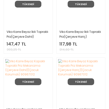
TÜKENDİ
TÜKENDİ
Viko Karre Beyaz İkili Topraklı
Viko Karre Beyaz İkili Topraklı
Priz(Çerçeve Dahil)
Priz(Çerçeve Hariç)
90967056
90967056
147,47 TL
117,98 TL
393,25 TL
314,60 TL
TÜKENDİ
TÜKENDİ